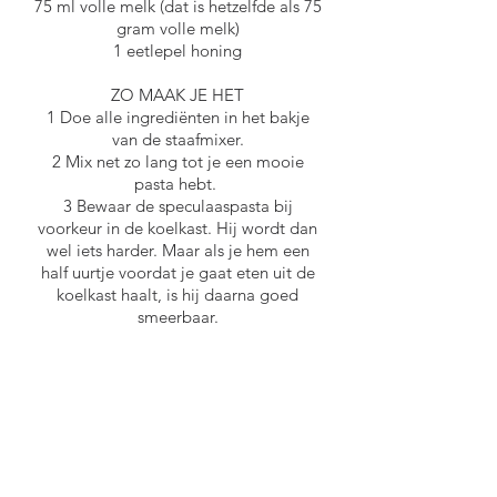
75 ml volle melk (dat is hetzelfde als 75
gram volle melk)
1 eetlepel honing
ZO MAAK JE HET
1 Doe alle ingrediënten in het bakje
van de staafmixer.
2 Mix net zo lang tot je een mooie
pasta hebt.
3 Bewaar de speculaaspasta bij
voorkeur in de koelkast. Hij wordt dan
wel iets harder. Maar als je hem een
half uurtje voordat je gaat eten uit de
koelkast haalt, is hij daarna goed
smeerbaar.
OOK LEKKER
- Vervang de melk door 125 gram
roomboter.
- Roer een theelepel kaneel, gember,
of cacao door de speculaaspasta.
- Roer stukjes chocolade door de
speculaaspasta.