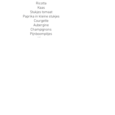
Ricotta
Kaas
Stukjes tomaat
Paprika in kleine stukjes
Courgette
Aubergine
Champignons
Pijnboompitjes
Uien
Mais
Ananas
Verse kruiden
Salami
Ham
Worstjes
Hele dunne plakjes aardappel
En al het andere wat jouw lekker lijkt!
6 Bak de pizza's 5 tot 8 minuten. Houd de pizza goed in
de gaten, soms is de pizza eerder klaar of duurt het
wat langer. Als de randen van de pizza bruin kleuren
is de pizza klaar. Kleine pizzaatjes zijn vaak iets
sneller klaar.
Ook lekker
Bak alleen de pizzabodem en besmeer hem daarna