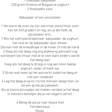
1 theelepel bakpoeder
230 gram Griekse of Bulgaarse yoghurt
2 theelepels zout.
Bakpapier of een pizzasteen
1 Verwarm de oven op zijn warmste stand (mijn oven
kan tot 240 graden) en leg, als je die hebt, de
pizzasteen erin.
1 Mix het zelfrijzend bakmeel, bakpoeder, de yoghurt,
het zout en de bakpoeder door elkaar.
Dat kan met de kneedhaak in de mixer of met de hand.
2 Voeg als het deeg nog erg plakkerig aanvoelt nog
wat bloem toe (maar niet al te veel want anders wordt
het deeg taai)
Voeg als het deeg te droog is nog een klein beetje
yoghurt, water of melk toe.
3 Strooi wat meel op het aanrecht zodat het deeg er
niet aan vastplakt
4 Leg het deeg erop en rol het met een deegroller uit
tot een grote pizzabodem.
Als je kleine pizzaatjes wil maken verdeel je het deeg
in kleinere bolletjes die je vervolgens uitrolt.
6 Beleg de pizza naar keuze met:
Tomatensaus
Pesto