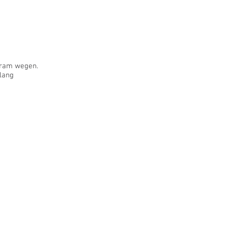
gram wegen.
lang