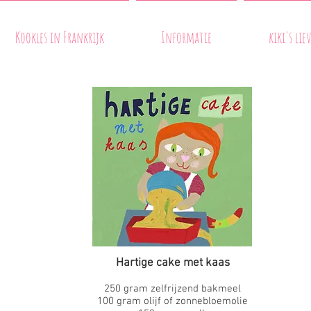
Kookles in Frankrijk
Informatie
kiki's li
Hartige cake met kaas
250 gram zelfrijzend bakmeel
100 gram olijf of zonnebloemolie