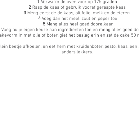
1
Verwarm de oven voor op 175 graden
2
Rasp de kaas of gebruik vooraf geraspte kaas
3
Meng eerst de de kaas, olijfolie, melk en de eieren
4
Voeg dan het meel, zout en peper toe
5
Meng alles heel goed doorelkaar
6
Voeg nu je eigen keuze aan ingrediënten toe en meng alles goed do
akevorm in met olie of boter, giet het beslag erin en zet de cake 50 
ein beetje afkoelen, en eet hem met kruidenboter, pesto, kaas, een sc
anders lekkers.