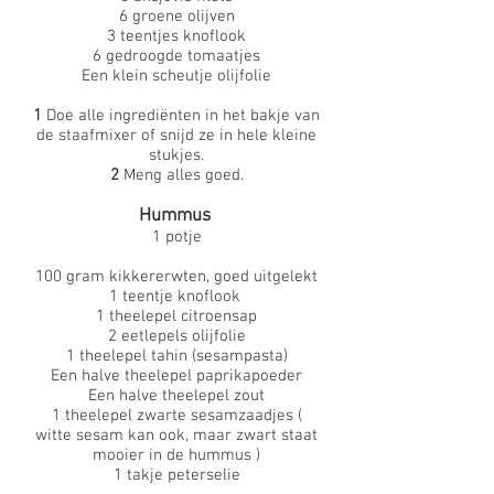
6 groene olijven
3 teentjes knoflook
6 gedroogde tomaatjes
Een klein scheutje olijfolie
1
Doe alle ingrediënten in het bakje van
de staafmixer of snijd ze in hele kleine
stukjes.
2
Meng alles goed.
Hummus
1 potje
100 gram kikkererwten, goed uitgelekt
1 teentje knoflook
1 theelepel citroensap
2 eetlepels olijfolie
1 theelepel tahin (sesampasta)
Een halve theelepel paprikapoeder
Een halve theelepel zout
1 theelepel zwarte sesamzaadjes (
witte sesam kan ook, maar zwart staat
mooier in de hummus )
1 takje peterselie