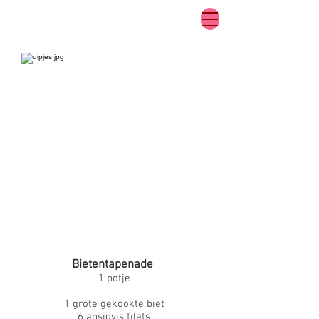
Bietentapenade
1 potje
1 grote gekookte biet
6 ansjovis filets