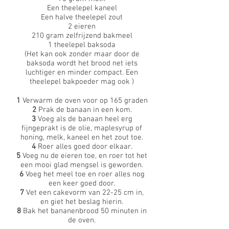
Een theelepel kaneel
Een halve theelepel zout
2 eieren
210 gram zelfrijzend bakmeel
1 theelepel baksoda
(Het kan ook zonder maar door de
baksoda wordt het brood net iets
luchtiger en minder compact. Een
theelepel bakpoeder mag ook )
1
Verwarm de oven voor op 165 graden
2
Prak de banaan in een kom.
3
Voeg als de banaan heel erg
fijngeprakt is de olie, maplesyrup of
honing, melk, kaneel en het zout toe.
4
Roer alles goed door elkaar.
5
Voeg nu de eieren toe, en roer tot het
een mooi glad mengsel is geworden.
6
Voeg het meel toe en roer alles nog
een keer goed door.
7
Vet een cakevorm van 22-25 cm in,
en giet het beslag hierin.
8
Bak het bananenbrood 50 minuten in
de oven.