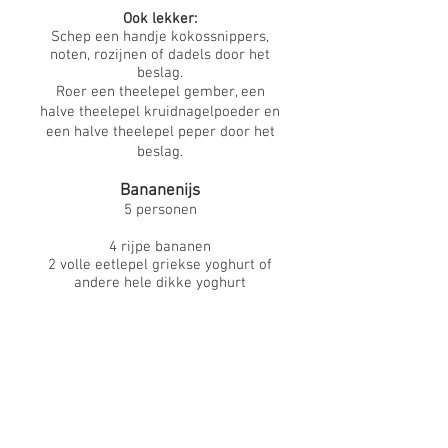
Ook lekker:
Schep een handje kokossnippers,
noten, rozijnen of dadels door het
beslag.
Roer een theelepel gember, een
halve theelepel kruidnagelpoeder en
een halve theelepel peper door het
beslag.
Bananenijs
5 personen
4 rijpe bananen
2 volle eetlepel griekse yoghurt of
andere hele dikke yoghurt
eventueel een schepje honing
1
Snijd de bananen in schijfjes
2
Leg de bananen minstens 3 uur maar
liever iets langer in de vriezer.
3
Doe de schijfjes banaan, als ze
diepgevroren zijn in de keukenmachine
4
Schep er de yoghurt bij.